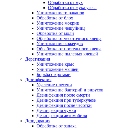
Обработка от мух
Обработка от жука усача
Уничтожение тараканов
Обработка от блох
Уничтожение мокриц
Уничтожение чешуйниц
Обработка от моли
Обработка от чесоточного клеща
Уничтожение кожеедов
Обработка от постельного клеща
Уничтожение пылевых клещей
Дератизация
Уничтожение крыс
Уничтожение мышей
Борьба с кротами
Дезинфекция
Удаление плесени
Уничтожение бактерий и вирусов
Дезинфекция после смерти
Дезинфекция при туберкулезе
Дезинфекция после чесотки
Дезинфекция чумки
Дезинфекция автомобиля
Дезодорация
Обработка от запаха