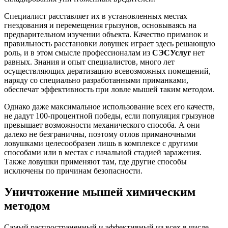
Специалист расставляет их в установленных местах
гнездования и перемещения грызунов, основываясь на
предварительном изучении объекта. Качество приманок и
правильность расстановки ловушек играет здесь решающую
роль, и в этом смысле профессионалам из
СЭС
Услуг
нет
равных. Знания и опыт специалистов, много лет
осуществляющих дератизацию всевозможных помещений,
наряду со специально разработанными приманками,
обеспечат эффективность при ловле мышей таким методом.
Однако даже максимальное использование всех его качеств,
не дадут 100-процентной победы, если популяция грызунов
превышает возможности механического способа. А они
далеко не безграничны, поэтому отлов приманочными
ловушками целесообразен лишь в комплексе с другими
способами или в местах с начальной стадией заражения.
Также ловушки применяют там, где другие способы
исключены по причинам безопасности.
Уничтожение мышей химическим
методом
Самый распространенный и эффективный из всех в числе