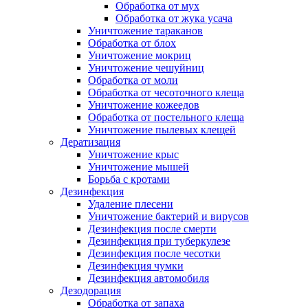
Обработка от мух
Обработка от жука усача
Уничтожение тараканов
Обработка от блох
Уничтожение мокриц
Уничтожение чешуйниц
Обработка от моли
Обработка от чесоточного клеща
Уничтожение кожеедов
Обработка от постельного клеща
Уничтожение пылевых клещей
Дератизация
Уничтожение крыс
Уничтожение мышей
Борьба с кротами
Дезинфекция
Удаление плесени
Уничтожение бактерий и вирусов
Дезинфекция после смерти
Дезинфекция при туберкулезе
Дезинфекция после чесотки
Дезинфекция чумки
Дезинфекция автомобиля
Дезодорация
Обработка от запаха