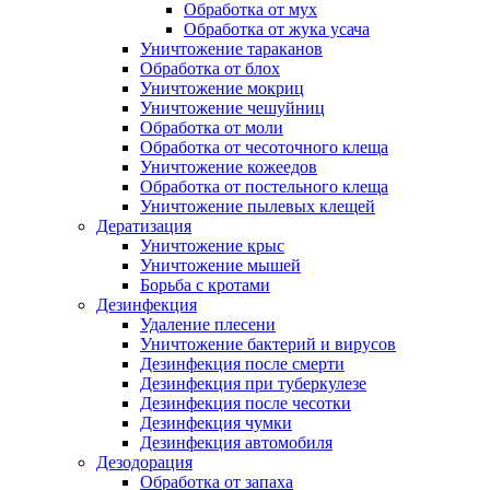
Обработка от мух
Обработка от жука усача
Уничтожение тараканов
Обработка от блох
Уничтожение мокриц
Уничтожение чешуйниц
Обработка от моли
Обработка от чесоточного клеща
Уничтожение кожеедов
Обработка от постельного клеща
Уничтожение пылевых клещей
Дератизация
Уничтожение крыс
Уничтожение мышей
Борьба с кротами
Дезинфекция
Удаление плесени
Уничтожение бактерий и вирусов
Дезинфекция после смерти
Дезинфекция при туберкулезе
Дезинфекция после чесотки
Дезинфекция чумки
Дезинфекция автомобиля
Дезодорация
Обработка от запаха