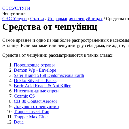
СЭСУСЛУГИ
Чешуйницы
СЭС Услуги
/
Статьи
/
Информация о чешуйницах
/ Средства 
Средства от чешуйниц
Самое древнее и одно из наиболее распространенных насекомых
жилище. Если вы заметили чешуйницу у себя дома, не ждите, ч
Средства от чешуйниц рассматриваются в таких главах:
Порошковые отравы
Demon Wp - Envelope
Safer Brand 5168 Diatomaceous Earth
Dekko Silverfish Packs
Boric Acid Roach & Ant Killer
Инсектицидные спреи
Cozmic CS
CB-80 Contact Aerosol
Ловушки от чешуйниц
Trapper Insect Trap
Trapper Max Glue
Detia