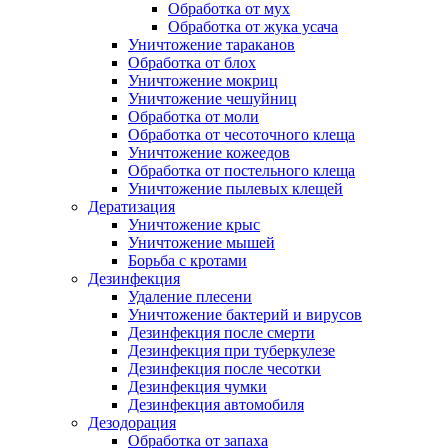
Обработка от мух
Обработка от жука усача
Уничтожение тараканов
Обработка от блох
Уничтожение мокриц
Уничтожение чешуйниц
Обработка от моли
Обработка от чесоточного клеща
Уничтожение кожеедов
Обработка от постельного клеща
Уничтожение пылевых клещей
Дератизация
Уничтожение крыс
Уничтожение мышей
Борьба с кротами
Дезинфекция
Удаление плесени
Уничтожение бактерий и вирусов
Дезинфекция после смерти
Дезинфекция при туберкулезе
Дезинфекция после чесотки
Дезинфекция чумки
Дезинфекция автомобиля
Дезодорация
Обработка от запаха