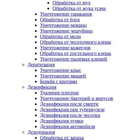
Обработка от мух
Обработка от жука усача
Уничтожение тараканов
Обработка от блох
Уничтожение мокриц
Уничтожение чешуйниц
Обработка от моли
Обработка от чесоточного клеща
Уничтожение кожеедов
Обработка от постельного клеща
Уничтожение пылевых клещей
Дератизация
Уничтожение крыс
Уничтожение мышей
Борьба с кротами
Дезинфекция
Удаление плесени
Уничтожение бактерий и вирусов
Дезинфекция после смерти
Дезинфекция при туберкулезе
Дезинфекция после чесотки
Дезинфекция чумки
Дезинфекция автомобиля
Дезодорация
Обработка от запаха