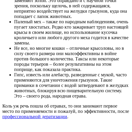
заменяют золой. Это оправдано и с научной точки
зрения, поскольку щелочь, в ней содержащаяся,
неприятно воздействует на желудки грызунов, куда она
попадает с лапок животных.
Паленый мех – также по народным наблюдениям, очень
пугает хвостатых. Редко кто зажаривает труп настоящей
крысы в своем жилище, но использование кусочка
кроличьего или любого другого меха годится в качестве
замены.
Не все, но многие кошки – отличные крысоловы, но в
силу своего размера они малоэффективны в войне
против большого количества. Таксы или некоторые
породы терьеров – более результативны на этом
поприще, как показала практика.
Гипс, известь или алебастр, разведенные с мукой, часто
применяются для уничтожения грызунов. Такие
приманки в сочетании с водой затвердевают в желудках
животных, блокируя всю пищеварительную систему.
Это – своего рода, народная отрава.
Коль уж речь пошла об отравах, то они занимают первое
место по применяемости и пожалуй, по эффективности, после
профессиональной дератизации
.