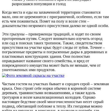
разросшаяся популяция и голод
Когда места и еды на захваченной территории становится
мало, они не церемонятся с приграничной, особенно, если там
есть чем поживиться. Помет на полу и возле стен –
доказательство незримого присутствия далеко не одной особи.
Эти грызуны – приверженцы традиций, и ходят по своим
проторенным путям. Следует внимательно изучить огород
или сад в поисках таких тропинок. Также, свидетельством
присутствия на участке крыс будут следы от зубов. Точнее –
погрызенные предметы и погрызенные дыры в деревянных и
пластиковых конструкциях здания. Они полностью
оправдывают название своего семейства, и вред от
поврежденного имущества может быть не меньше, чем от
уничтоженных ими продуктов.
Частым гостем на участках бывает и сородич серой – земляная
крыса. Они строят себе норки обычно в корневой системе
деревьев, травянистыми возвышениями, а также вдоль
тротуаров и возле канализационных колодцев. Однако
настоящее бедствие своей многочисленностью несет серый
подвид, обитающий поближе к теплу. Их гнездовья можно
найти на чердаках, в мансардах, в подвале и погребе, где