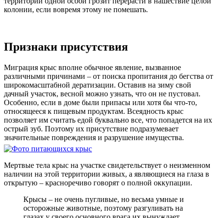
территории одной особи грозит перерасти в нашествие целой
колонии, если вовремя этому не помешать.
Признаки присутствия
Миграция крыс вполне обычное явление, вызванное
различными причинами – от поиска пропитания до бегства от
широкомасштабной дератизации. Оставив на зиму свой
дачный участок, весной можно узнать, что он не пустовал.
Особенно, если в доме были припасы или хотя бы что-то,
относящееся к пищевым продуктам. Всеядность крыс
позволяет им считать едой буквально все, что попадется на их
острый зуб. Поэтому их присутствие подразумевает
значительные повреждения и разрушение имущества.
Мертвые тела крыс на участке свидетельствует о неизменном
наличии на этой территории живых, а являющиеся на глаза в
открытую – красноречиво говорят о полной оккупации.
Крысы – не очень пугливые, но весьма умные и
осторожные животные, поэтому разгуливать на
глазах у своего основного врага их вынуждает