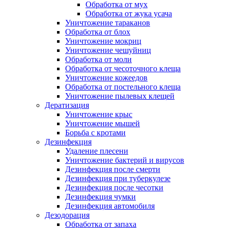
Обработка от мух
Обработка от жука усача
Уничтожение тараканов
Обработка от блох
Уничтожение мокриц
Уничтожение чешуйниц
Обработка от моли
Обработка от чесоточного клеща
Уничтожение кожеедов
Обработка от постельного клеща
Уничтожение пылевых клещей
Дератизация
Уничтожение крыс
Уничтожение мышей
Борьба с кротами
Дезинфекция
Удаление плесени
Уничтожение бактерий и вирусов
Дезинфекция после смерти
Дезинфекция при туберкулезе
Дезинфекция после чесотки
Дезинфекция чумки
Дезинфекция автомобиля
Дезодорация
Обработка от запаха