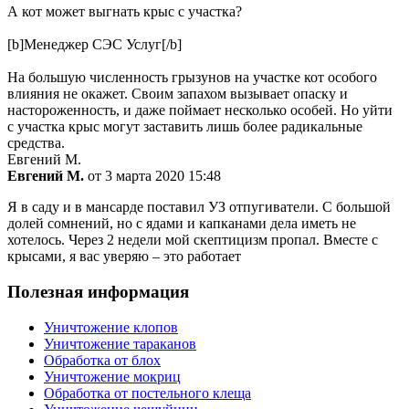
А кот может выгнать крыс с участка?
[b]Менеджер СЭС Услуг[/b]
На большую численность грызунов на участке кот особого
влияния не окажет. Своим запахом вызывает опаску и
настороженность, и даже поймает несколько особей. Но уйти
с участка крыс могут заставить лишь более радикальные
средства.
Евгений М.
Евгений М.
от 3 марта 2020 15:48
Я в саду и в мансарде поставил УЗ отпугиватели. С большой
долей сомнений, но с ядами и капканами дела иметь не
хотелось. Через 2 недели мой скептицизм пропал. Вместе с
крысами, я вас уверяю – это работает
Полезная информация
Уничтожение клопов
Уничтожение тараканов
Обработка от блох
Уничтожение мокриц
Обработка от постельного клеща