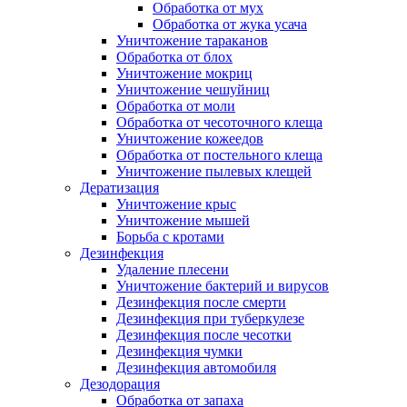
Обработка от мух
Обработка от жука усача
Уничтожение тараканов
Обработка от блох
Уничтожение мокриц
Уничтожение чешуйниц
Обработка от моли
Обработка от чесоточного клеща
Уничтожение кожеедов
Обработка от постельного клеща
Уничтожение пылевых клещей
Дератизация
Уничтожение крыс
Уничтожение мышей
Борьба с кротами
Дезинфекция
Удаление плесени
Уничтожение бактерий и вирусов
Дезинфекция после смерти
Дезинфекция при туберкулезе
Дезинфекция после чесотки
Дезинфекция чумки
Дезинфекция автомобиля
Дезодорация
Обработка от запаха