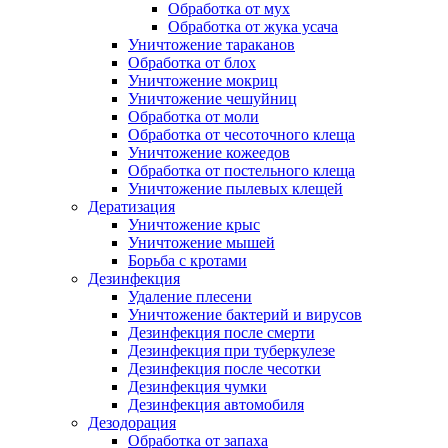
Обработка от мух
Обработка от жука усача
Уничтожение тараканов
Обработка от блох
Уничтожение мокриц
Уничтожение чешуйниц
Обработка от моли
Обработка от чесоточного клеща
Уничтожение кожеедов
Обработка от постельного клеща
Уничтожение пылевых клещей
Дератизация
Уничтожение крыс
Уничтожение мышей
Борьба с кротами
Дезинфекция
Удаление плесени
Уничтожение бактерий и вирусов
Дезинфекция после смерти
Дезинфекция при туберкулезе
Дезинфекция после чесотки
Дезинфекция чумки
Дезинфекция автомобиля
Дезодорация
Обработка от запаха