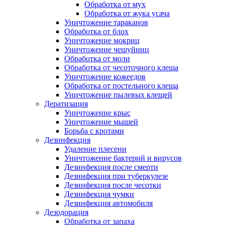
Обработка от мух
Обработка от жука усача
Уничтожение тараканов
Обработка от блох
Уничтожение мокриц
Уничтожение чешуйниц
Обработка от моли
Обработка от чесоточного клеща
Уничтожение кожеедов
Обработка от постельного клеща
Уничтожение пылевых клещей
Дератизация
Уничтожение крыс
Уничтожение мышей
Борьба с кротами
Дезинфекция
Удаление плесени
Уничтожение бактерий и вирусов
Дезинфекция после смерти
Дезинфекция при туберкулезе
Дезинфекция после чесотки
Дезинфекция чумки
Дезинфекция автомобиля
Дезодорация
Обработка от запаха