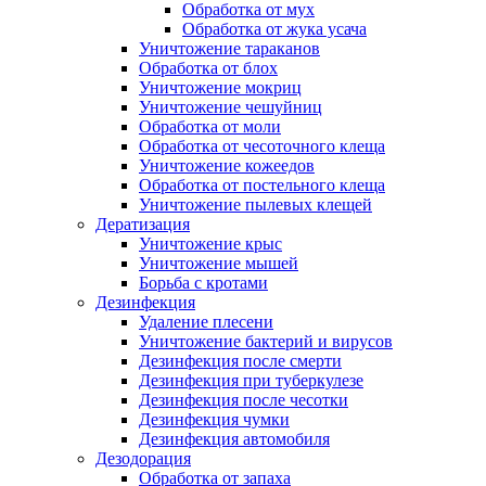
Обработка от мух
Обработка от жука усача
Уничтожение тараканов
Обработка от блох
Уничтожение мокриц
Уничтожение чешуйниц
Обработка от моли
Обработка от чесоточного клеща
Уничтожение кожеедов
Обработка от постельного клеща
Уничтожение пылевых клещей
Дератизация
Уничтожение крыс
Уничтожение мышей
Борьба с кротами
Дезинфекция
Удаление плесени
Уничтожение бактерий и вирусов
Дезинфекция после смерти
Дезинфекция при туберкулезе
Дезинфекция после чесотки
Дезинфекция чумки
Дезинфекция автомобиля
Дезодорация
Обработка от запаха