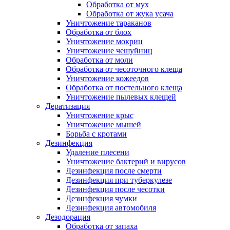
Обработка от мух
Обработка от жука усача
Уничтожение тараканов
Обработка от блох
Уничтожение мокриц
Уничтожение чешуйниц
Обработка от моли
Обработка от чесоточного клеща
Уничтожение кожеедов
Обработка от постельного клеща
Уничтожение пылевых клещей
Дератизация
Уничтожение крыс
Уничтожение мышей
Борьба с кротами
Дезинфекция
Удаление плесени
Уничтожение бактерий и вирусов
Дезинфекция после смерти
Дезинфекция при туберкулезе
Дезинфекция после чесотки
Дезинфекция чумки
Дезинфекция автомобиля
Дезодорация
Обработка от запаха