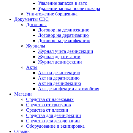
Удаление запахов в авто
Удаление запаха после пожара
Уничтожение борщевика
Документы СЭС
Договоры
Договор на дезинсекцию
Договор на дератизацию
Договор на дезинфекцию
Журналы
Журнал учета дезинсекции
Журнал дератизации
Журнал дезинфекции
Акты
Акт на дезинсекцию
Акт на дератизацию
Акт на дезинфекцию
Акт дезинфекции автомобиля
Магазин
Средства от насекомых
Средства от грызунов
Средства от плесени
Средства для дезинфекции
Средства для дезодорации
Оборудование и экипировка
Отзывы