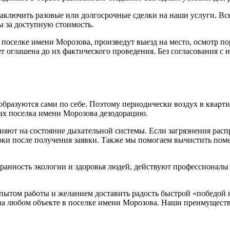
аключить разовые или долгосрочные сделки на наши услуги. Все
ы за доступную стоимость.
 поселке имени Морозова, произведут выезд на место, осмотр п
дет оглашена до их фактического проведения. Без согласования 
образуются сами по себе. Поэтому периодически воздух в кварти
тах поселка имени Морозова дезодорацию.
лияют на состояние дыхательной системы. Если загрязнения рас
оки после получения заявки. Также мы помогаем вычистить пом
хранность экологии и здоровья людей, действуют профессионалы
пытом работы и желанием доставить радость быстрой «победой
на любом объекте в поселке имени Морозова. Наши преимуществ