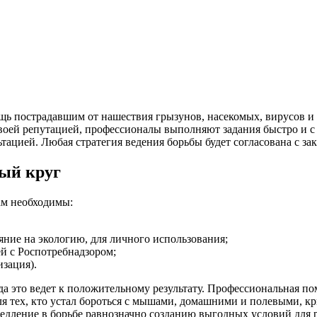
щь пострадавшим от нашествия грызунов, насекомых, вирусов и 
воей репутацией, профессионалы выполняют задания быстро и с
ацией. Любая стратегия ведения борьбы будет согласована с зака
ый круг
ам необходимы:
ние на экологию, для личного использования;
й с Роспотребнадзором;
изация).
гда это ведет к положительному результату. Профессиональная
я тех, кто устал бороться с мышами, домашними и полевыми, кр
дление в борьбе равнозначно созданию выгодных условий для р