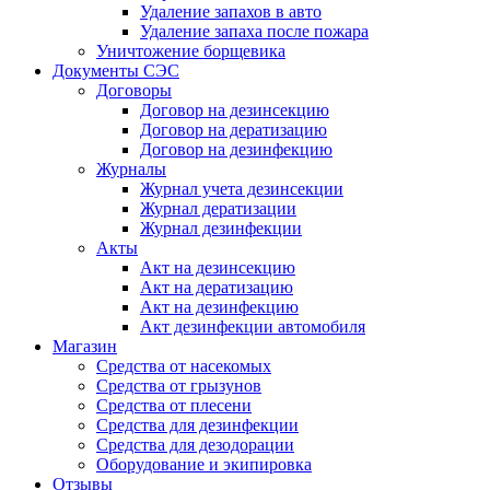
Удаление запахов в авто
Удаление запаха после пожара
Уничтожение борщевика
Документы СЭС
Договоры
Договор на дезинсекцию
Договор на дератизацию
Договор на дезинфекцию
Журналы
Журнал учета дезинсекции
Журнал дератизации
Журнал дезинфекции
Акты
Акт на дезинсекцию
Акт на дератизацию
Акт на дезинфекцию
Акт дезинфекции автомобиля
Магазин
Средства от насекомых
Средства от грызунов
Средства от плесени
Средства для дезинфекции
Средства для дезодорации
Оборудование и экипировка
Отзывы