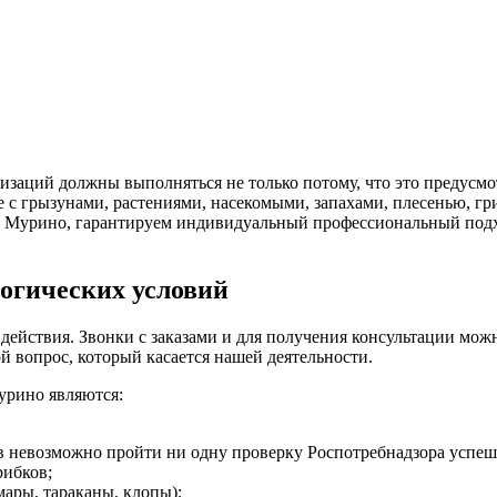
изаций должны выполняться не только потому, что это предусмо
е с грызунами, растениями, насекомыми, запахами, плесенью, 
 в Мурино, гарантируем индивидуальный профессиональный подхо
огических условий
действия. Звонки с заказами и для получения консультации можн
й вопрос, который касается нашей деятельности.
рино являются:
в невозможно пройти ни одну проверку Роспотребнадзора успеш
рибков;
мары, тараканы, клопы);