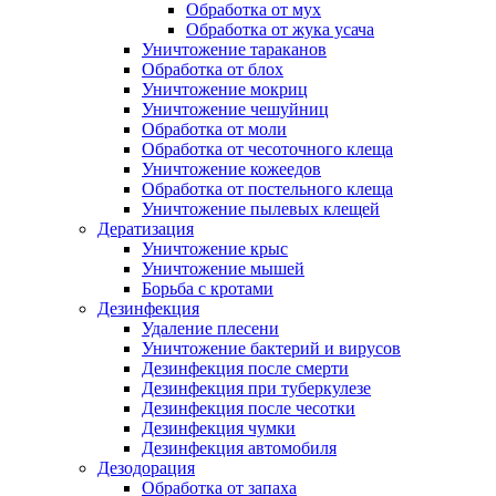
Обработка от мух
Обработка от жука усача
Уничтожение тараканов
Обработка от блох
Уничтожение мокриц
Уничтожение чешуйниц
Обработка от моли
Обработка от чесоточного клеща
Уничтожение кожеедов
Обработка от постельного клеща
Уничтожение пылевых клещей
Дератизация
Уничтожение крыс
Уничтожение мышей
Борьба с кротами
Дезинфекция
Удаление плесени
Уничтожение бактерий и вирусов
Дезинфекция после смерти
Дезинфекция при туберкулезе
Дезинфекция после чесотки
Дезинфекция чумки
Дезинфекция автомобиля
Дезодорация
Обработка от запаха