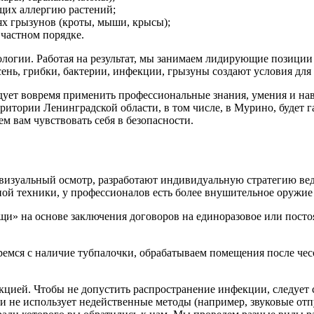
щих аллергию растений;
х грызунов (кроты, мыши, крысы);
частном порядке.
логии. Работая на результат, мы занимаем лидирующие позиции
ень, грибки, бактерии, инфекции, грызуны создают условия для
дует вовремя применить профессиональные знания, умения и нав
ритории Ленинградской области, в том числе, в Мурино, будет 
 вам чувствовать себя в безопасности.
визуальный осмотр, разработают индивидуальную стратегию ве
ой техники, у профессионалов есть более внушительное оружие
и» на основе заключения договоров на единоразовое или посто
мся с наличие тубпалочки, обрабатываем помещения после чесот
цией. Чтобы не допустить распространение инфекции, следует 
и не использует недейственные методы (например, звуковые от