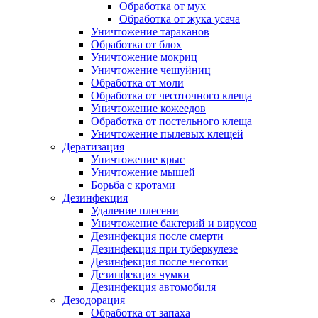
Обработка от мух
Обработка от жука усача
Уничтожение тараканов
Обработка от блох
Уничтожение мокриц
Уничтожение чешуйниц
Обработка от моли
Обработка от чесоточного клеща
Уничтожение кожеедов
Обработка от постельного клеща
Уничтожение пылевых клещей
Дератизация
Уничтожение крыс
Уничтожение мышей
Борьба с кротами
Дезинфекция
Удаление плесени
Уничтожение бактерий и вирусов
Дезинфекция после смерти
Дезинфекция при туберкулезе
Дезинфекция после чесотки
Дезинфекция чумки
Дезинфекция автомобиля
Дезодорация
Обработка от запаха