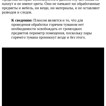
пахнут и не имеют цвета. Они не пачкают ни обработанные
предметы и мебель, ни вещи, ни материалы, и не оставляют
разводов и следов.
К сведению:
Плюсом является и то, что для
проведения обработки горячим туманом нет
необходимости освобождать от громоздких
предметов периметр помещения, поскольку пары
горячего тумана проникнут везде и без этого.