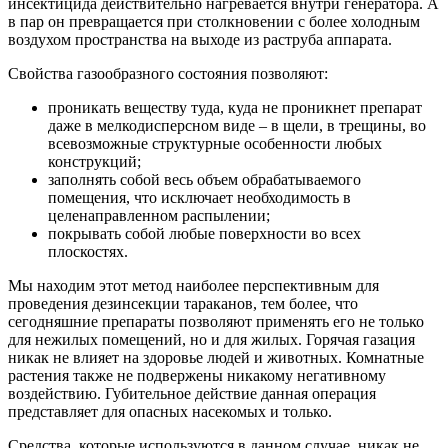
инсектицида действительно нагревается внутри генератора. А
в пар он превращается при столкновении с более холодным
воздухом пространства на выходе из раструба аппарата.
Свойства газообразного состояния позволяют:
проникать веществу туда, куда не проникнет препарат
даже в мелкодисперсном виде – в щели, в трещины, во
всевозможные структурные особенности любых
конструкций;
заполнять собой весь объем обрабатываемого
помещения, что исключает необходимость в
целенаправленном распылении;
покрывать собой любые поверхности во всех
плоскостях.
Мы находим этот метод наиболее перспективным для
проведения дезинсекции тараканов, тем более, что
сегодняшние препараты позволяют применять его не только
для нежилых помещений, но и для жилых. Горячая газация
никак не влияет на здоровье людей и животных. Комнатные
растения также не подвержены никакому негативному
воздействию. Губительное действие данная операция
представляет для опасных насекомых и только.
Средства, которые используются в данном случае, никак не