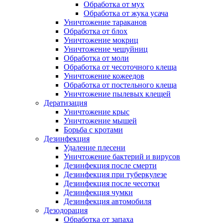
Обработка от мух
Обработка от жука усача
Уничтожение тараканов
Обработка от блох
Уничтожение мокриц
Уничтожение чешуйниц
Обработка от моли
Обработка от чесоточного клеща
Уничтожение кожеедов
Обработка от постельного клеща
Уничтожение пылевых клещей
Дератизация
Уничтожение крыс
Уничтожение мышей
Борьба с кротами
Дезинфекция
Удаление плесени
Уничтожение бактерий и вирусов
Дезинфекция после смерти
Дезинфекция при туберкулезе
Дезинфекция после чесотки
Дезинфекция чумки
Дезинфекция автомобиля
Дезодорация
Обработка от запаха