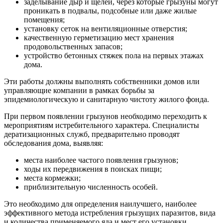
заделывание дыр и щелей, через которые грызуны могут
проникать в подвалы, подсобные или даже жилые
помещения;
установку сеток на вентиляционные отверстия;
качественную герметизацию мест хранения
продовольственных запасов;
устройство бетонных стяжек пола на первых этажах
дома.
Эти работы должны выполнять собственники домов или
управляющие компании в рамках борьбы за
эпидемиологическую и санитарную чистоту жилого фонда.
При первом появлении грызунов необходимо переходить к
мероприятиям истребительного характера. Специалисты
дератизационных служб, предварительно проводят
обследования дома, выявляя:
места наиболее частого появления грызунов;
ходы их передвижения в поисках пищи;
места кормежки;
приблизительную численность особей.
Это необходимо для определения наилучшего, наиболее
эффективного метода истребления грызущих паразитов, вида
и количества применяемого яда и мест его установки.