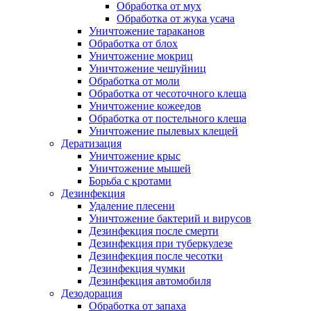
Обработка от мух
Обработка от жука усача
Уничтожение тараканов
Обработка от блох
Уничтожение мокриц
Уничтожение чешуйниц
Обработка от моли
Обработка от чесоточного клеща
Уничтожение кожеедов
Обработка от постельного клеща
Уничтожение пылевых клещей
Дератизация
Уничтожение крыс
Уничтожение мышей
Борьба с кротами
Дезинфекция
Удаление плесени
Уничтожение бактерий и вирусов
Дезинфекция после смерти
Дезинфекция при туберкулезе
Дезинфекция после чесотки
Дезинфекция чумки
Дезинфекция автомобиля
Дезодорация
Обработка от запаха