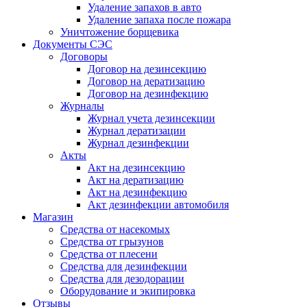
Удаление запахов в авто
Удаление запаха после пожара
Уничтожение борщевика
Документы СЭС
Договоры
Договор на дезинсекцию
Договор на дератизацию
Договор на дезинфекцию
Журналы
Журнал учета дезинсекции
Журнал дератизации
Журнал дезинфекции
Акты
Акт на дезинсекцию
Акт на дератизацию
Акт на дезинфекцию
Акт дезинфекции автомобиля
Магазин
Средства от насекомых
Средства от грызунов
Средства от плесени
Средства для дезинфекции
Средства для дезодорации
Оборудование и экипировка
Отзывы