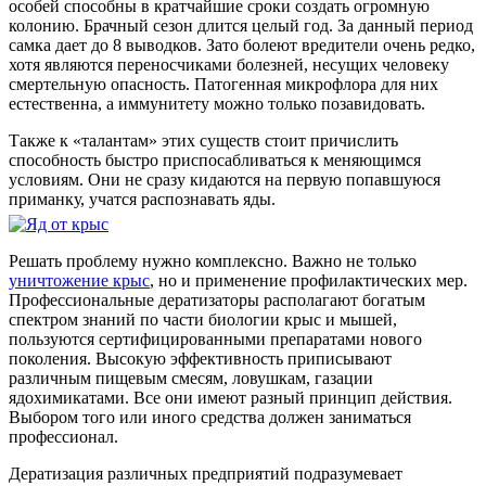
особей способны в кратчайшие сроки создать огромную
колонию. Брачный сезон длится целый год. За данный период
самка дает до 8 выводков. Зато болеют вредители очень редко,
хотя являются переносчиками болезней, несущих человеку
смертельную опасность. Патогенная микрофлора для них
естественна, а иммунитету можно только позавидовать.
Также к «талантам» этих существ стоит причислить
способность быстро приспосабливаться к меняющимся
условиям. Они не сразу кидаются на первую попавшуюся
приманку, учатся распознавать яды.
Решать проблему нужно комплексно. Важно не только
уничтожение крыс
, но и применение профилактических мер.
Профессиональные дератизаторы располагают богатым
спектром знаний по части биологии крыс и мышей,
пользуются сертифицированными препаратами нового
поколения. Высокую эффективность приписывают
различным пищевым смесям, ловушкам, газации
ядохимикатами. Все они имеют разный принцип действия.
Выбором того или иного средства должен заниматься
профессионал.
Дератизация различных предприятий подразумевает