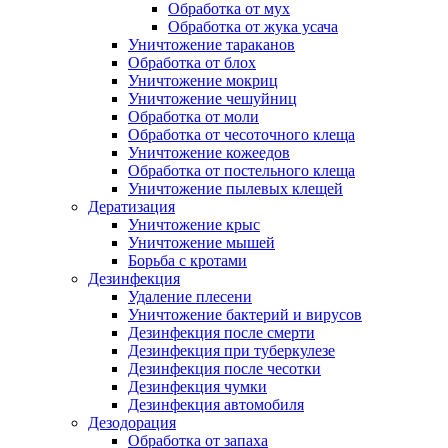
Обработка от мух
Обработка от жука усача
Уничтожение тараканов
Обработка от блох
Уничтожение мокриц
Уничтожение чешуйниц
Обработка от моли
Обработка от чесоточного клеща
Уничтожение кожеедов
Обработка от постельного клеща
Уничтожение пылевых клещей
Дератизация
Уничтожение крыс
Уничтожение мышей
Борьба с кротами
Дезинфекция
Удаление плесени
Уничтожение бактерий и вирусов
Дезинфекция после смерти
Дезинфекция при туберкулезе
Дезинфекция после чесотки
Дезинфекция чумки
Дезинфекция автомобиля
Дезодорация
Обработка от запаха