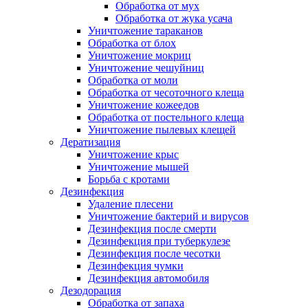
Обработка от мух
Обработка от жука усача
Уничтожение тараканов
Обработка от блох
Уничтожение мокриц
Уничтожение чешуйниц
Обработка от моли
Обработка от чесоточного клеща
Уничтожение кожеедов
Обработка от постельного клеща
Уничтожение пылевых клещей
Дератизация
Уничтожение крыс
Уничтожение мышей
Борьба с кротами
Дезинфекция
Удаление плесени
Уничтожение бактерий и вирусов
Дезинфекция после смерти
Дезинфекция при туберкулезе
Дезинфекция после чесотки
Дезинфекция чумки
Дезинфекция автомобиля
Дезодорация
Обработка от запаха