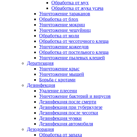
Обработка от мух
Обработка от жука усача
Уничтожение тараканов
Обработка от блох
Уничтожение мокриц
Уничтожение чешуйниц
Обработка от моли
Обработка от чесоточного клеща
Уничтожение кожеедов
Обработка от постельного клеща
Уничтожение пылевых клещей
Дератизация
Уничтожение крыс
Уничтожение мышей
Борьба с кротами
Дезинфекция
Удаление плесени
Уничтожение бактерий и вирусов
Дезинфекция после смерти
Дезинфекция при туберкулезе
Дезинфекция после чесотки
Дезинфекция чумки
Дезинфекция автомобиля
Дезодорация
Обработка от запаха