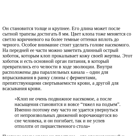
Он становится толще и крупнее. Его длина может после
сытной трапезы достигать 8 мм. Цвет клопа тоже меняется со
светло коричневого на более темные оттенки вплоть до
черного. Особое внимание стоит уделить голове насекомого.
На передней ее части можно заметить длинный острый
хоботок, которым клоп прокалывает кожу своей жертвы. Этот
хоботок и есть основной орган питания, в который
превратились его челюсти в ходе эволюции. Внутри
расположены два параллельных канала – один для
впрыскивания в ранку слюны с ферментами,
препятствующими свертываемости крови, а другой для
всасывания крови.
«Клоп не очень подвижное насекомое, а после
насыщения становится и вовсе “тяжел на подъем”.
Именно поэтому ему часто не удается увернуться
от непроизвольных движений ворочающегося во
сне человека, и он погибает, так и не успев
отползти от пиршественного стола»