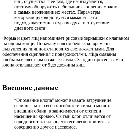
яиц, осуществляя ее там, где им вздумается,
поэтому обнаружить небольшие скопления можно
в самых неожиданных местах. Параметры,
которыми руководствуется мамаша – это
подходящая температура воздуха и отсутствие
дневного света»
Форма и цвет яиц напоминает рисовые зернышки с клапаном
на одном конце. Поначалу совсем белые, ко времени
вылупления личинок становятся светло-желтыми. Для
обеспечения сцепления с поверхностями, яйца смазаны
клейким веществом из желез самки. За один присест самка
клопа откладывает от 5 до дюжины яиц.
Внешние данные
“Опознание клопа” может вызвать затруднение,
если не знать о его способности сильно менять
внешний облик, в зависимости от степени
насыщения кровью. Сытый клоп отличается от
голодного так сильно, что его легко принять за
совершенно другое насекомое.