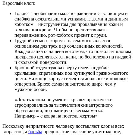
Взрослый клоп:
Голова – необычайно мала в сравнении с туловищем и
снабжена осязательными усиками, глазами и длинным
хоботком – инструментом для прокалывания кожи и
втягивания крови. Чтобы не препятствовать
передвижению, рот-хоботок прижат к груди.
Грудной сегмент корпуса насекомого является
основанием для трех пар сочлененных конечностей.
Каждая лапка оснащена коготком, что позволяет клопам
прекрасно цепляться за ткани, но бесполезно на гладкой
и скользкой поверхности.
Брюшной отдел тулова сверху имеет подобие
крылышек, спрятанных под кутикулой грязно-желтого
цвета. На конце корпуса имеются анальные и половые
отверстия. Брюхо самки значительно шире, чем у
мужской особи.
«Летать клопы не умеют – крылья практически
атрофировались за тысячелетия синантропного
образа жизни, но планируют весьма метко.
Например – с ковра на постель жертвы»
Поскольку неприятности человеку доставляют клопы всех
возрастов, а
борьба
предполагает массовое уничтожение,