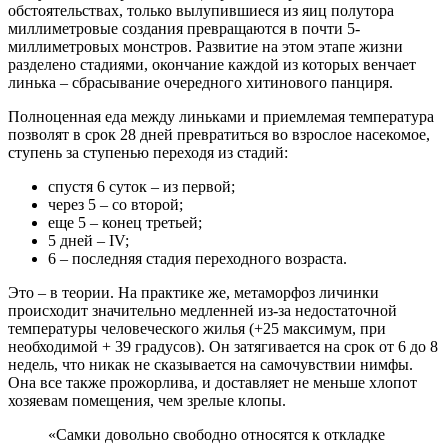
обстоятельствах, только вылупившиеся из яиц полутора
миллиметровые создания превращаются в почти 5-
миллиметровых монстров. Развитие на этом этапе жизни
разделено стадиями, окончание каждой из которых венчает
линька – сбрасывание очередного хитинового панциря.
Полноценная еда между линьками и приемлемая температура
позволят в срок 28 дней превратиться во взрослое насекомое,
ступень за ступенью переходя из стадий:
спустя 6 суток – из первой;
через 5 – со второй;
еще 5 – конец третьей;
5 дней – IV;
6 – последняя стадия переходного возраста.
Это – в теории. На практике же, метаморфоз личинки
происходит значительно медленней из-за недостаточной
температуры человеческого жилья (+25 максимум, при
необходимой + 39 градусов). Он затягивается на срок от 6 до 8
недель, что никак не сказывается на самочувствии нимфы.
Она все также прожорлива, и доставляет не меньше хлопот
хозяевам помещения, чем зрелые клопы.
«Самки довольно свободно относятся к откладке