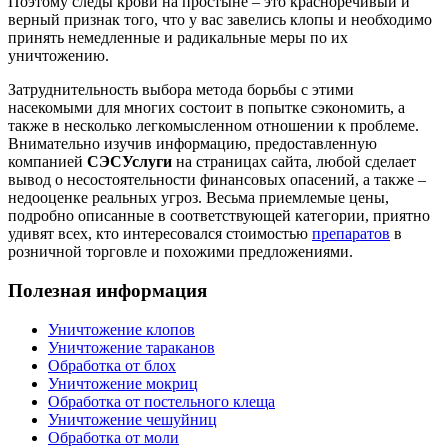
Поэтому следы крови на простыне – это красноречивый и
верный признак того, что у вас завелись клопы и необходимо
принять немедленные и радикальные меры по их
уничтожению.
Затруднительность выбора метода борьбы с этими
насекомыми для многих состоит в попытке сэкономить, а
также в несколько легкомысленном отношении к проблеме.
Внимательно изучив информацию, предоставленную
компанией
СЭС
Услуги
на страницах сайта, любой сделает
вывод о несостоятельности финансовых опасений, а также –
недооценке реальных угроз. Весьма приемлемые цены,
подробно описанные в соответствующей категории, приятно
удивят всех, кто интересовался стоимостью
препаратов
в
розничной торговле и похожими предложениями.
Полезная информация
Уничтожение клопов
Уничтожение тараканов
Обработка от блох
Уничтожение мокриц
Обработка от постельного клеща
Уничтожение чешуйниц
Обработка от моли