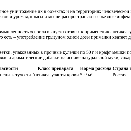
ное уничтожение их в объектах и на территориях человеческой
уктов и урожая, крысы и мыши распространяют серьезные инфекц
ромышленность освоила выпуск готовых к применению антикоагу
то есть – употребление грызуном одной дозы приманки хватает 
ветки, упакованных в прочные кулечки по 50 г и крафт-мешки п
совые и ароматические добавки на основе натуральной муки, сах
пасности
Класс препарата
Норма расхода
Страна 
епени летучести
Антикоагулянты крови
5г / м²
Россия