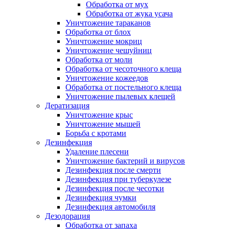
Обработка от мух
Обработка от жука усача
Уничтожение тараканов
Обработка от блох
Уничтожение мокриц
Уничтожение чешуйниц
Обработка от моли
Обработка от чесоточного клеща
Уничтожение кожеедов
Обработка от постельного клеща
Уничтожение пылевых клещей
Дератизация
Уничтожение крыс
Уничтожение мышей
Борьба с кротами
Дезинфекция
Удаление плесени
Уничтожение бактерий и вирусов
Дезинфекция после смерти
Дезинфекция при туберкулезе
Дезинфекция после чесотки
Дезинфекция чумки
Дезинфекция автомобиля
Дезодорация
Обработка от запаха