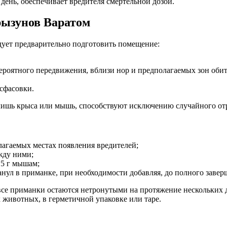
день, обеспечивает вредителя смертельной дозой.
рызунов Варатом
дует предварительно подготовить помещение:
ероятного передвижения, вблизи нор и предполагаемых зон обит
асфасовки.
 лишь крыса или мышь, способствуют исключению случайного о
лагаемых местах появления вредителей;
ежду ними;
 5 г мышам;
анул в приманке, при необходимости добавляя, до полного завер
се приманки остаются нетронутыми на протяжение нескольких д
 животных, в герметичной упаковке или таре.