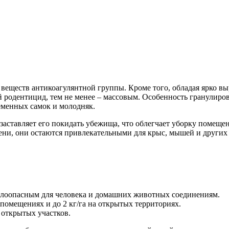
 веществ антикоагулянтной группы. Кроме того, обладая ярко 
й родентицид, тем не менее – массовым. Особенность гранулир
еменных самок и молодняк.
аставляет его покидать убежища, что облегчает уборку помещен
сени, они остаются привлекательными для крыс, мышей и других
малоопасным для человека и домашних животных соединениям.
 помещениях и до 2 кг/га на открытых территориях.
 открытых участков.