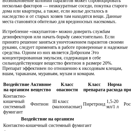
Возникновение колоний паразитов может спровоцировать
несколько факторов — неаккуратные соседи, покупка старого
дома или квартиры, а также, если жилье досталось в
наследство и от старых хозяев там находятся вещи. Данные
места становятся обителью для вредоносных насекомых.
Истребление «оккупантов» можно доверить службам
дезинфекторов или начать борьбу самостоятельно. Если
принято решение заняться уничтожением паразитов своими
руками, следует применять в работе проверенные и надежные
средства. Одним из них является Доброхим Это
концентрированная эмульсия, содержащая в себе
сильнодействующее вещество фентион в размере 20%.
Препарат эффективен по отношению к иксодовым клещам,
вшам, тараканам, муравьям, мухам и комарам.
Воздействие
Активное
Класс
Класс
Норма
на организм
вещество
опасности
препарата
расхода
про
Контактно-
кишечный
III класс
1,5-20
Фентион
Пиретроид
Рос
системный
(малоопасные)
мл/1 л
фумигант
Воздействие на организм
Контактно-кишечный системный фумигант