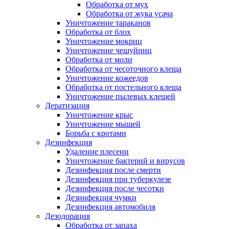
Обработка от мух
Обработка от жука усача
Уничтожение тараканов
Обработка от блох
Уничтожение мокриц
Уничтожение чешуйниц
Обработка от моли
Обработка от чесоточного клеща
Уничтожение кожеедов
Обработка от постельного клеща
Уничтожение пылевых клещей
Дератизация
Уничтожение крыс
Уничтожение мышей
Борьба с кротами
Дезинфекция
Удаление плесени
Уничтожение бактерий и вирусов
Дезинфекция после смерти
Дезинфекция при туберкулезе
Дезинфекция после чесотки
Дезинфекция чумки
Дезинфекция автомобиля
Дезодорация
Обработка от запаха